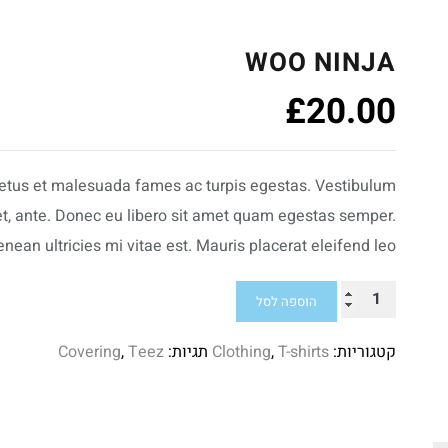
WOO NINJA
£
20.00
 netus et malesuada fames ac turpis egestas. Vestibulum
amet, ante. Donec eu libero sit amet quam egestas semper.
nean ultricies mi vitae est. Mauris placerat eleifend leo.
כמות
הוספה לסל
של
קטגוריות:
T-shirts
,
Clothing
תגיות:
Teez
,
Covering
Woo
Ninja