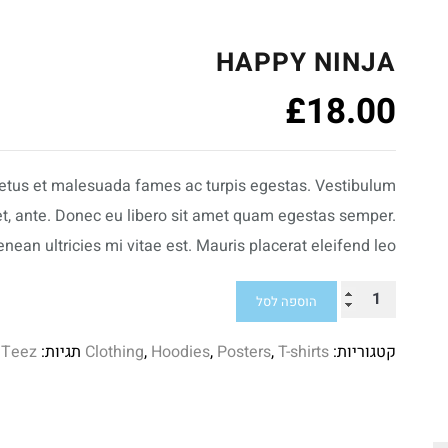
HAPPY NINJA
£
18.00
 netus et malesuada fames ac turpis egestas. Vestibulum
amet, ante. Donec eu libero sit amet quam egestas semper.
nean ultricies mi vitae est. Mauris placerat eleifend leo.
כמות
הוספה לסל
של
קטגוריות:
T-shirts
,
Posters
,
Hoodies
,
Clothing
תגיות:
Teez
,
Happy
Ninja