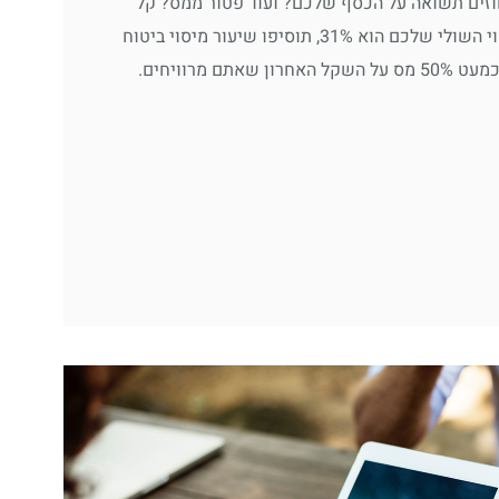
וזים תשואה על הכסף שלכם? ועוד פטור ממס? קל
מאוד. נניח ששיעור המיסוי השולי שלכם הוא 31%, תוסיפו שיעור מיסוי ביטוח
לאומי של 18%. הגעתם לכמעט 50% מס על השקל האחרון שאתם מרוויחים.