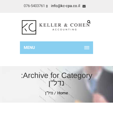
076-5403761
info@kc-cpa.co.il
MENU
Archive for Category:
נדל"ן
Home
נדל"ן